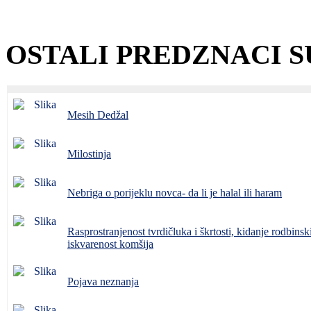
OSTALI PREDZNACI 
Mesih Dedžal
Milostinja
Nebriga o porijeklu novca- da li je halal ili haram
Rasprostranjenost tvrdičluka i škrtosti, kidanje rodbinsk
iskvarenost komšija
Pojava neznanja