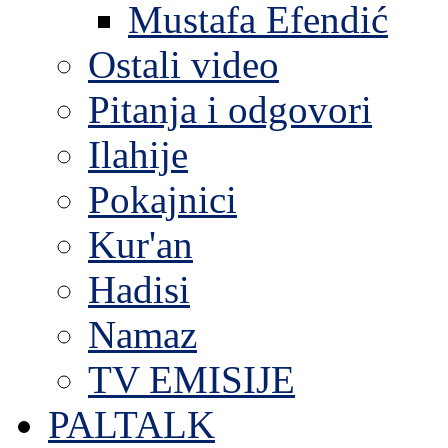
Mustafa Efendić
Ostali video
Pitanja i odgovori
Ilahije
Pokajnici
Kur'an
Hadisi
Namaz
TV EMISIJE
PALTALK