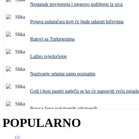
Nestanak povjerenja i njegovo gubljenje iz srca
Pojava zulumćara koji će ljude udarati bičevima
Ratovi sa Turkmenima
Lažno svjedočenje
Nazivanje selama samo poznatim
Goli i bosi pastiri natječu se ko će napraviti veću zgrad
Pojava žena pokrivenih-otkrivenih
POPULARNO
Pojava da ropkinja rodi svoga gospodara