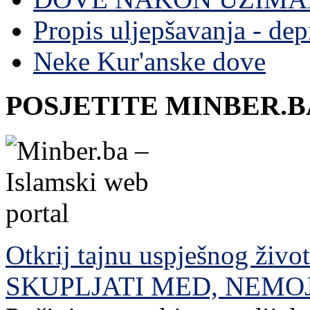
Propis uljepšavanja - depi
Neke Kur'anske dove
POSJETITE MINBER.B
Otkrij tajnu uspješnog živo
SKUPLJATI MED, NEMO