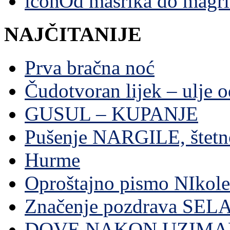
Od mašrika do magri
NAJČITANIJE
Prva bračna noć
Čudotvoran lijek – ulje 
GUSUL – KUPANJE
Pušenje NARGILE, štetn
Hurme
Oproštajno pismo NIkole
Značenje pozdrava SE
DOVE NAKON UZIMA