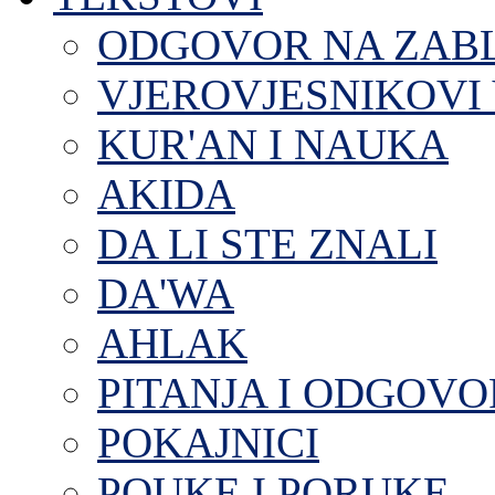
ODGOVOR NA ZAB
VJEROVJESNIKOVI 
KUR'AN I NAUKA
AKIDA
DA LI STE ZNALI
DA'WA
AHLAK
PITANJA I ODGOVO
POKAJNICI
POUKE I PORUKE