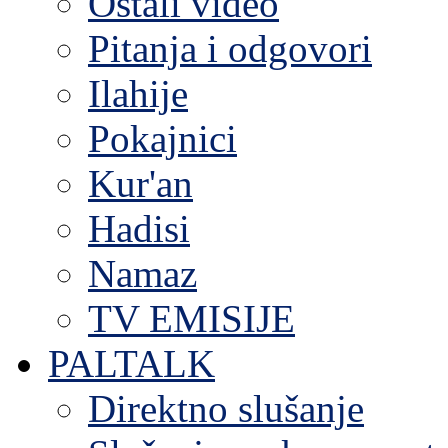
Ostali video
Pitanja i odgovori
Ilahije
Pokajnici
Kur'an
Hadisi
Namaz
TV EMISIJE
PALTALK
Direktno slušanje