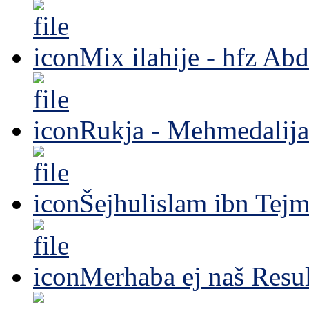
Mix ilahije - hfz Ab
Rukja - Mehmedalija
Šejhulislam ibn Tejm
Merhaba ej naš Resul