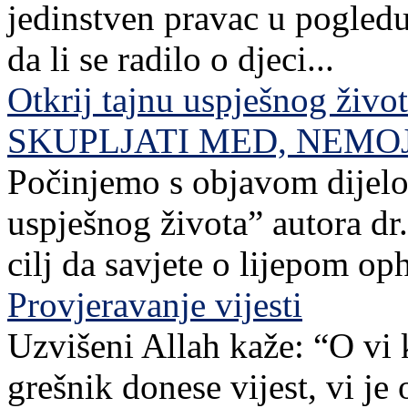
jedinstven pravac u pogledu
da li se radilo o djeci...
Otkrij tajnu uspješnog živo
SKUPLJATI MED, NEMO
Počinjemo s objavom dijelov
uspješnog života” autora dr. 
cilj da savjete o lijepom o
Provjeravanje vijesti
Uzvišeni Allah kaže: “O vi 
grešnik donese vijest, vi je