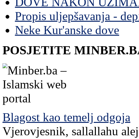
DOVE NAKON UZIMA
Propis uljepšavanja - depi
Neke Kur'anske dove
POSJETITE MINBER.B
Blagost kao temelj odgoja
Vjerovjesnik, sallallahu ale