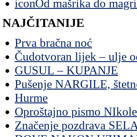
Od mašrika do magri
NAJČITANIJE
Prva bračna noć
Čudotvoran lijek – ulje 
GUSUL – KUPANJE
Pušenje NARGILE, štetn
Hurme
Oproštajno pismo NIkole
Značenje pozdrava SE