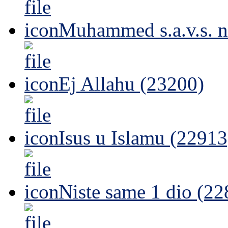
Muhammed s.a.v.s. n
Ej Allahu (23200)
Isus u Islamu (22913
Niste same 1 dio (22