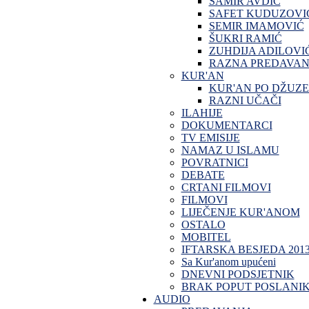
SAMIR AVDIĆ
SAFET KUDUZOVI
SEMIR IMAMOVIĆ
ŠUKRI RAMIĆ
ZUHDIJA ADILOVI
RAZNA PREDAVAN
KUR'AN
KUR'AN PO DŽUZ
RAZNI UČAČI
ILAHIJE
DOKUMENTARCI
TV EMISIJE
NAMAZ U ISLAMU
POVRATNICI
DEBATE
CRTANI FILMOVI
FILMOVI
LIJEČENJE KUR'ANOM
OSTALO
MOBITEL
IFTARSKA BESJEDA 201
Sa Kur'anom upućeni
DNEVNI PODSJETNIK
BRAK POPUT POSLANI
AUDIO