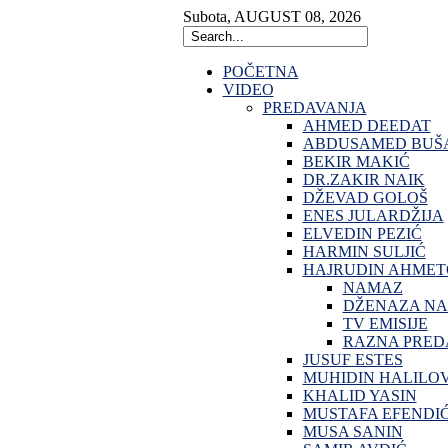
Subota
,
AUGUST
08
,
2026
POČETNA
VIDEO
PREDAVANJA
AHMED DEEDAT
ABDUSAMED BUŠA
BEKIR MAKIĆ
DR.ZAKIR NAIK
DŽEVAD GOLOŠ
ENES JULARDŽIJA
ELVEDIN PEZIĆ
HARMIN SULJIĆ
HAJRUDIN AHMET
NAMAZ
DŽENAZA N
TV EMISIJE
RAZNA PRED
JUSUF ESTES
MUHIDIN HALILO
KHALID YASIN
MUSTAFA EFENDI
MUSA SANIN