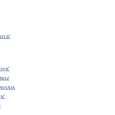
TLIĆ
OVIĆ
AMAZ
AVANJA
VIĆ
Ć