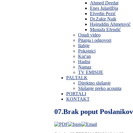
Ahmed Deedat
Enes Julardžija
Elvedin Pezić
Dr.Zakir Naik
Hajruddin Ahmetović
Mustafa Efendić
Ostali video
Pitanja i odgovori
Ilahije
Pokajnici
Kur'an
Hadisi
Namaz
TV EMISIJE
PALTALK
Direktno slušanje
Slušanje preko acounta
PORTALI
KONTAKT
07.Brak poput Poslanikovo