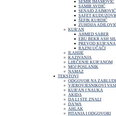
SEMIR IMAMOVIĆ
SAMIR AVDIĆ
SENAID ZAIMOVIĆ
SAFET KUDUZOVI
ŠEFIK KURDIĆ
ZUHDIJA ADILOVI
KUR'AN
AHMED SABER
EBU BEKR ASH SH
PREVOD KUR'ANA
RAZNI UČAČI
ILAHIJE
KAZIVANJA
LIJEČENJE KUR'ANOM
MOJ POSLANIK
NAMAZ
TEKSTOVI
ODGOVOR NA ZABLUD
VJEROVJESNIKOVI VASI
KUR'AN I NAUKA
AKIDA
DA LI STE ZNALI
DA'WA
AHLAK
PITANJA I ODGOVORI