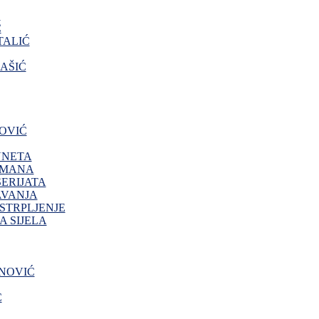
O
Ć
ALIĆ
AŠIĆ
OVIĆ
NNETA
IMANA
ERIJATA
AVANJA
 STRPLJENJE
 SIJELA
NOVIĆ
Ć