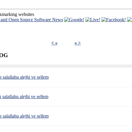
okmarking websites
< «
» >
VOG
salallahu alejhi ve sellem
salallahu alejhi ve sellem
salallahu alejhi ve sellem