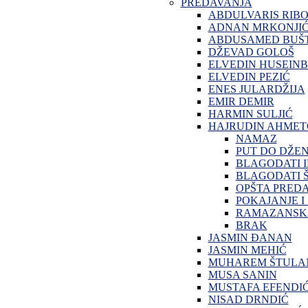
PREDAVANJA
ABDULVARIS RIB
ADNAN MRKONJI
ABDUSAMED BUŠT
DŽEVAD GOLOŠ
ELVEDIN HUSEINB
ELVEDIN PEZIĆ
ENES JULARDŽIJA
EMIR DEMIR
HARMIN SULJIĆ
HAJRUDIN AHMET
NAMAZ
PUT DO DŽE
BLAGODATI 
BLAGODATI Š
OPŠTA PRED
POKAJANJE I
RAMAZANSKA
BRAK
JASMIN ĐANAN
JASMIN MEHIĆ
MUHAREM ŠTULA
MUSA SANIN
MUSTAFA EFENDI
NISAD DRNDIĆ