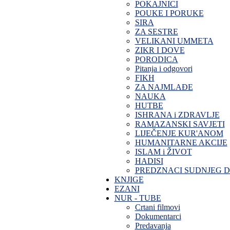
POKAJNICI
POUKE I PORUKE
SIRA
ZA SESTRE
VELIKANI UMMETA
ZIKR I DOVE
PORODICA
Pitanja i odgovori
FIKH
ZA NAJMLAĐE
NAUKA
HUTBE
ISHRANA i ZDRAVLJE
RAMAZANSKI SAVJETI
LIJEČENJE KUR'ANOM
HUMANITARNE AKCIJE
ISLAM i ŽIVOT
HADISI
PREDZNACI SUDNJEG 
KNJIGE
EZANI
NUR - TUBE
Crtani filmovi
Dokumentarci
Predavanja