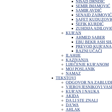
NISAD DRNDIĆ
SEMIR IMAMOVIĆ
SAMIR AVDIĆ
SENAID ZAIMOVIĆ
SAFET KUDUZOVI
ŠEFIK KURDIĆ
ZUHDIJA ADILOVI
KUR'AN
AHMED SABER
EBU BEKR ASH SH
PREVOD KUR'ANA
RAZNI UČAČI
ILAHIJE
KAZIVANJA
LIJEČENJE KUR'ANOM
MOJ POSLANIK
NAMAZ
TEKSTOVI
ODGOVOR NA ZABLUD
VJEROVJESNIKOVI VASI
KUR'AN I NAUKA
AKIDA
DA LI STE ZNALI
DA'WA
AHLAK