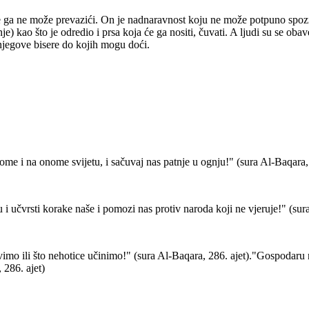
me ga ne može prevazići. On je nadnaravnost koju ne može potpuno spoz
) kao što je odredio i prsa koja će ga nositi, čuvati. A ljudi su se obave
 njegove bisere do kojih mogu doći.
e i na onome svijetu, i sačuvaj nas patnje u ognju!" (sura Al-Baqara, 
i učvrsti korake naše i pomozi nas protiv naroda koji ne vjeruje!" (sura
mo ili što nehotice učinimo!" (sura Al-Baqara, 286. ajet)."Gospodaru n
 286. ajet)