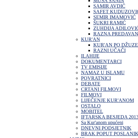
MUSA SANIN
SAMIR AVDIĆ
SAFET KUDUZOVI
SEMIR IMAMOVIĆ
ŠUKRI RAMIĆ
ZUHDIJA ADILOVI
RAZNA PREDAVAN
KUR'AN
KUR'AN PO DŽUZ
RAZNI UČAČI
ILAHIJE
DOKUMENTARCI
TV EMISIJE
NAMAZ U ISLAMU
POVRATNICI
DEBATE
CRTANI FILMOVI
FILMOVI
LIJEČENJE KUR'ANOM
OSTALO
MOBITEL
IFTARSKA BESJEDA 201
Sa Kur'anom upućeni
DNEVNI PODSJETNIK
BRAK POPUT POSLANI