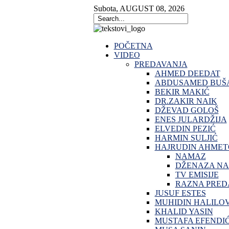
Subota
,
AUGUST
08
,
2026
POČETNA
VIDEO
PREDAVANJA
AHMED DEEDAT
ABDUSAMED BUŠA
BEKIR MAKIĆ
DR.ZAKIR NAIK
DŽEVAD GOLOŠ
ENES JULARDŽIJA
ELVEDIN PEZIĆ
HARMIN SULJIĆ
HAJRUDIN AHMET
NAMAZ
DŽENAZA N
TV EMISIJE
RAZNA PRED
JUSUF ESTES
MUHIDIN HALILO
KHALID YASIN
MUSTAFA EFENDI