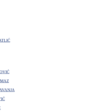
TLIĆ
OVIĆ
AMAZ
AVANJA
VIĆ
Ć