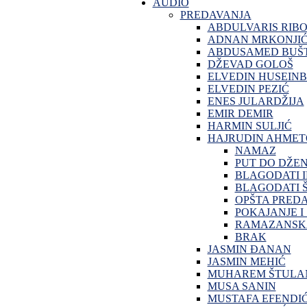
AUDIO
PREDAVANJA
ABDULVARIS RIB
ADNAN MRKONJI
ABDUSAMED BUŠT
DŽEVAD GOLOŠ
ELVEDIN HUSEINB
ELVEDIN PEZIĆ
ENES JULARDŽIJA
EMIR DEMIR
HARMIN SULJIĆ
HAJRUDIN AHMET
NAMAZ
PUT DO DŽE
BLAGODATI 
BLAGODATI Š
OPŠTA PRED
POKAJANJE I
RAMAZANSKA
BRAK
JASMIN ĐANAN
JASMIN MEHIĆ
MUHAREM ŠTULA
MUSA SANIN
MUSTAFA EFENDI