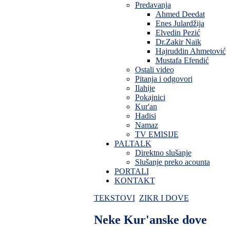
Predavanja
Ahmed Deedat
Enes Julardžija
Elvedin Pezić
Dr.Zakir Naik
Hajruddin Ahmetović
Mustafa Efendić
Ostali video
Pitanja i odgovori
Ilahije
Pokajnici
Kur'an
Hadisi
Namaz
TV EMISIJE
PALTALK
Direktno slušanje
Slušanje preko acounta
PORTALI
KONTAKT
TEKSTOVI
ZIKR I DOVE
Neke Kur'anske dove