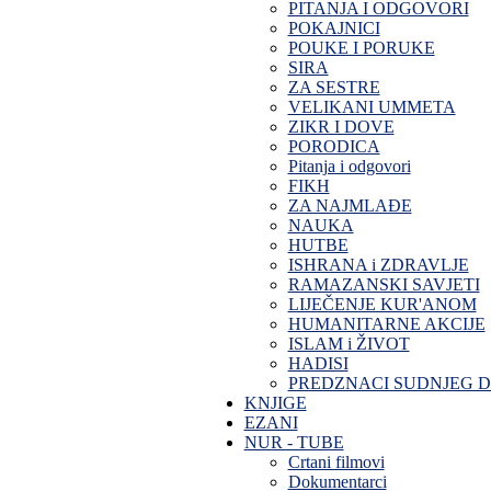
PITANJA I ODGOVORI
POKAJNICI
POUKE I PORUKE
SIRA
ZA SESTRE
VELIKANI UMMETA
ZIKR I DOVE
PORODICA
Pitanja i odgovori
FIKH
ZA NAJMLAĐE
NAUKA
HUTBE
ISHRANA i ZDRAVLJE
RAMAZANSKI SAVJETI
LIJEČENJE KUR'ANOM
HUMANITARNE AKCIJE
ISLAM i ŽIVOT
HADISI
PREDZNACI SUDNJEG 
KNJIGE
EZANI
NUR - TUBE
Crtani filmovi
Dokumentarci