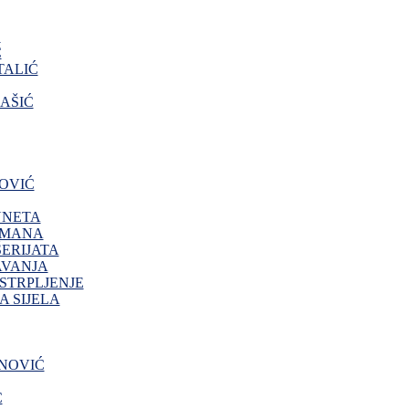
O
Ć
ALIĆ
AŠIĆ
OVIĆ
NNETA
IMANA
ERIJATA
AVANJA
 STRPLJENJE
 SIJELA
NOVIĆ
Ć