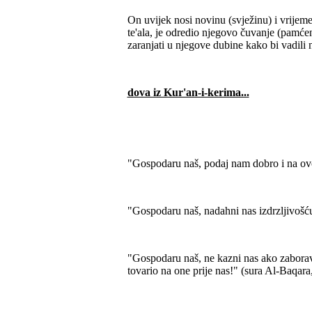
On uvijek nosi novinu (svježinu) i vrije
te'ala, je odredio njegovo čuvanje (pamćenje
zaranjati u njegove dubine kako bi vadili
dova iz Kur'an-i-kerima...
"Gospodaru naš, podaj nam dobro i na ovom
"Gospodaru naš, nadahni nas izdrzljivošću 
"Gospodaru naš, ne kazni nas ako zaboravi
tovario na one prije nas!" (sura Al-Baqara,