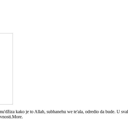
ti, mu'džiza kako je to Allah, subhanehu we te'ala, odredio da bude. U s
avnosti.More.