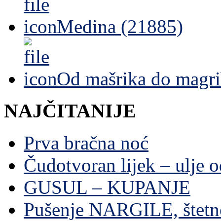
Medina (21885)
Od mašrika do magri
NAJČITANIJE
Prva bračna noć
Čudotvoran lijek – ulje 
GUSUL – KUPANJE
Pušenje NARGILE, štetn