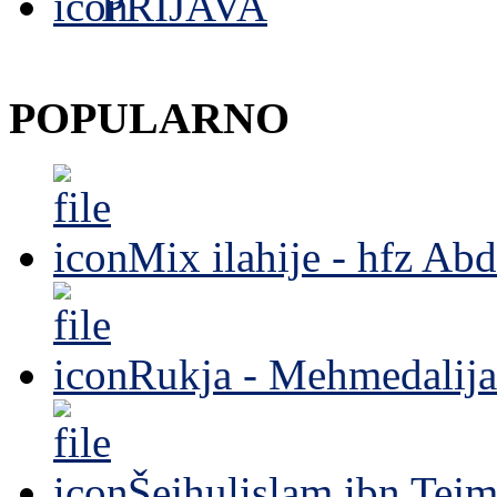
PRIJAVA
POPULARNO
Mix ilahije - hfz Ab
Rukja - Mehmedalija
Šejhulislam ibn Tejm