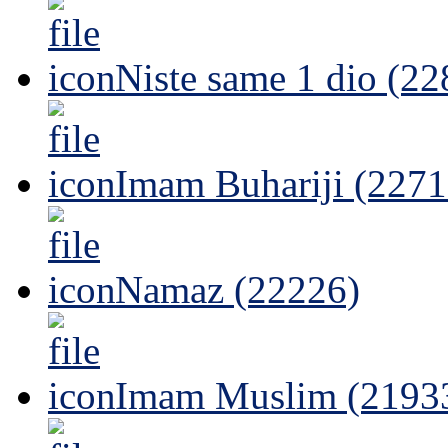
Niste same 1 dio (22
Imam Buhariji (2271
Namaz (22226)
Imam Muslim (2193