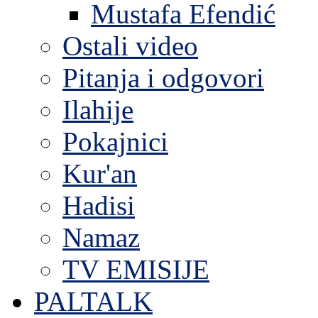
Mustafa Efendić
Ostali video
Pitanja i odgovori
Ilahije
Pokajnici
Kur'an
Hadisi
Namaz
TV EMISIJE
PALTALK