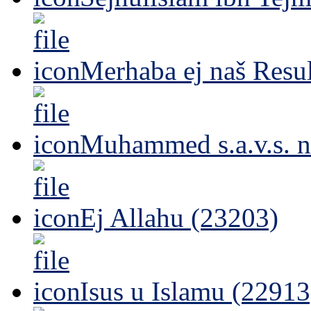
Merhaba ej naš Resul
Muhammed s.a.v.s. n
Ej Allahu (23203)
Isus u Islamu (22913