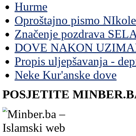
Hurme
Oproštajno pismo NIkole
Značenje pozdrava SE
DOVE NAKON UZIMA
Propis uljepšavanja - depi
Neke Kur'anske dove
POSJETITE MINBER.B