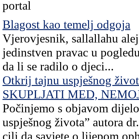
Blagost kao temelj odgoja
Vjerovjesnik, sallallahu ale
jedinstven pravac u pogledu
da li se radilo o djeci...
Otkrij tajnu uspješnog živo
SKUPLJATI MED, NEMO
Počinjemo s objavom dijelov
uspješnog života” autora dr. 
cilj da savjete o lijepom o