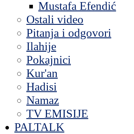
Mustafa Efendić
Ostali video
Pitanja i odgovori
Ilahije
Pokajnici
Kur'an
Hadisi
Namaz
TV EMISIJE
PALTALK