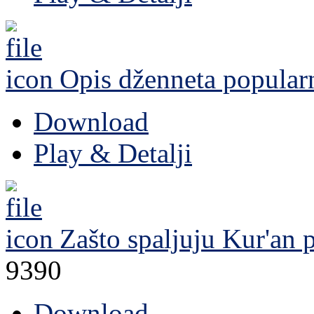
Opis dženneta
popular
Download
Play & Detalji
Zašto spaljuju Kur'an
p
9390
Download