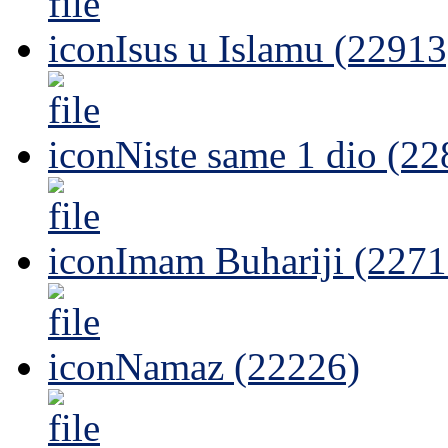
Isus u Islamu (22913
Niste same 1 dio (22
Imam Buhariji (2271
Namaz (22226)