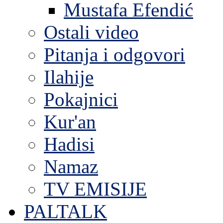
Mustafa Efendić
Ostali video
Pitanja i odgovori
Ilahije
Pokajnici
Kur'an
Hadisi
Namaz
TV EMISIJE
PALTALK