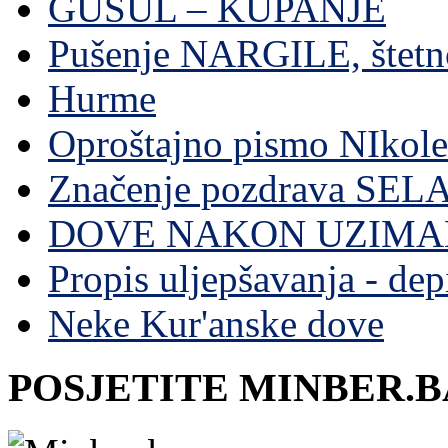
GUSUL – KUPANJE
Pušenje NARGILE, štetn
Hurme
Oproštajno pismo NIkole
Značenje pozdrava SE
DOVE NAKON UZIMA
Propis uljepšavanja - depi
Neke Kur'anske dove
POSJETITE MINBER.B