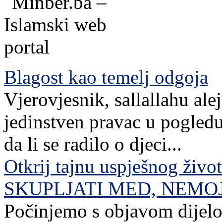
Blagost kao temelj odgoja
Vjerovjesnik, sallallahu ale
jedinstven pravac u pogledu
da li se radilo o djeci...
Otkrij tajnu uspješnog živo
SKUPLJATI MED, NEMO
Počinjemo s objavom dijelov