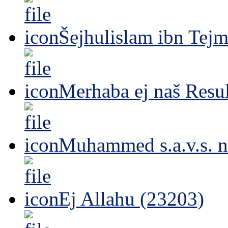
Šejhulislam ibn Tejm
Merhaba ej naš Resul
Muhammed s.a.v.s. n
Ej Allahu (23203)