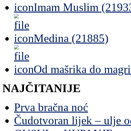
Imam Muslim (2193
Medina (21885)
Od mašrika do magri
NAJČITANIJE
Prva bračna noć
Čudotvoran lijek – ulje 