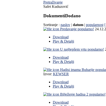
Pretraživanje
Safet Kuduzović
Dokumenti
Dodano
Sortiranje :
naslov
|
datum
|
popularnost
[
Predavanje
popularno!
24.12.
Download
Play & Detalji
U najljepšem vrtu
popularno!
Download
Play & Detalji
Hadisi imama Buharije
popula
Izvor:
KEWSER
Download
Play & Detalji
Bilježenje hadisa 2
popularno!
Download