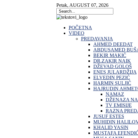
Petak
,
AUGUST
07
,
2026
POČETNA
VIDEO
PREDAVANJA
AHMED DEEDAT
ABDUSAMED BUŠA
BEKIR MAKIĆ
DR.ZAKIR NAIK
DŽEVAD GOLOŠ
ENES JULARDŽIJA
ELVEDIN PEZIĆ
HARMIN SULJIĆ
HAJRUDIN AHMET
NAMAZ
DŽENAZA N
TV EMISIJE
RAZNA PRED
JUSUF ESTES
MUHIDIN HALILO
KHALID YASIN
MUSTAFA EFENDI