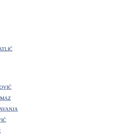
TLIĆ
OVIĆ
AMAZ
AVANJA
VIĆ
Ć