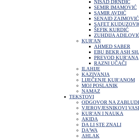
NISAD DRNDIĆ
SEMIR IMAMOVIĆ
SAMIR AVDIĆ
SENAID ZAIMOVIĆ
SAFET KUDUZOVI
ŠEFIK KURDIĆ
ZUHDIJA ADILOVI
KUR'AN
AHMED SABER
EBU BEKR ASH SH
PREVOD KUR'ANA
RAZNI UČAČI
ILAHIJE
KAZIVANJA
LIJEČENJE KUR'ANOM
MOJ POSLANIK
NAMAZ
TEKSTOVI
ODGOVOR NA ZABLUD
VJEROVJESNIKOVI VASI
KUR'AN I NAUKA
AKIDA
DA LI STE ZNALI
DA'WA
AHLAK