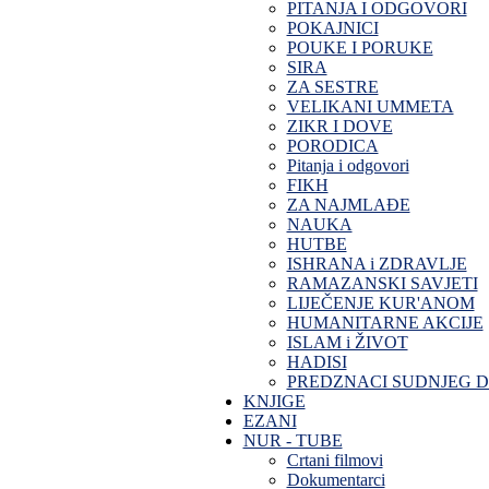
PITANJA I ODGOVORI
POKAJNICI
POUKE I PORUKE
SIRA
ZA SESTRE
VELIKANI UMMETA
ZIKR I DOVE
PORODICA
Pitanja i odgovori
FIKH
ZA NAJMLAĐE
NAUKA
HUTBE
ISHRANA i ZDRAVLJE
RAMAZANSKI SAVJETI
LIJEČENJE KUR'ANOM
HUMANITARNE AKCIJE
ISLAM i ŽIVOT
HADISI
PREDZNACI SUDNJEG 
KNJIGE
EZANI
NUR - TUBE
Crtani filmovi
Dokumentarci