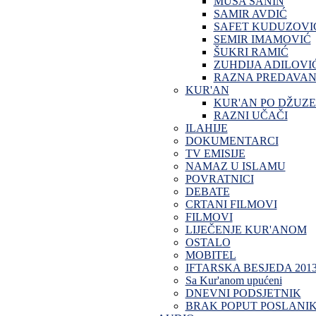
MUSA SANIN
SAMIR AVDIĆ
SAFET KUDUZOVI
SEMIR IMAMOVIĆ
ŠUKRI RAMIĆ
ZUHDIJA ADILOVI
RAZNA PREDAVAN
KUR'AN
KUR'AN PO DŽUZ
RAZNI UČAČI
ILAHIJE
DOKUMENTARCI
TV EMISIJE
NAMAZ U ISLAMU
POVRATNICI
DEBATE
CRTANI FILMOVI
FILMOVI
LIJEČENJE KUR'ANOM
OSTALO
MOBITEL
IFTARSKA BESJEDA 201
Sa Kur'anom upućeni
DNEVNI PODSJETNIK
BRAK POPUT POSLANI