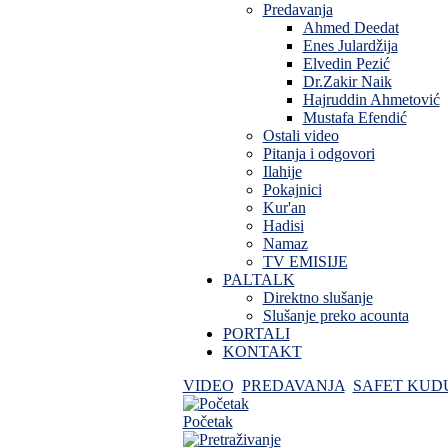
Predavanja
Ahmed Deedat
Enes Julardžija
Elvedin Pezić
Dr.Zakir Naik
Hajruddin Ahmetović
Mustafa Efendić
Ostali video
Pitanja i odgovori
Ilahije
Pokajnici
Kur'an
Hadisi
Namaz
TV EMISIJE
PALTALK
Direktno slušanje
Slušanje preko acounta
PORTALI
KONTAKT
VIDEO
PREDAVANJA
SAFET KUD
Početak