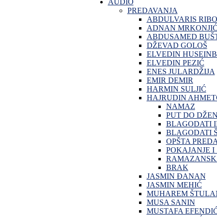
AUDIO
PREDAVANJA
ABDULVARIS RIB
ADNAN MRKONJI
ABDUSAMED BUŠT
DŽEVAD GOLOŠ
ELVEDIN HUSEINB
ELVEDIN PEZIĆ
ENES JULARDŽIJA
EMIR DEMIR
HARMIN SULJIĆ
HAJRUDIN AHMET
NAMAZ
PUT DO DŽE
BLAGODATI 
BLAGODATI Š
OPŠTA PRED
POKAJANJE I
RAMAZANSKA
BRAK
JASMIN ĐANAN
JASMIN MEHIĆ
MUHAREM ŠTULA
MUSA SANIN
MUSTAFA EFENDI