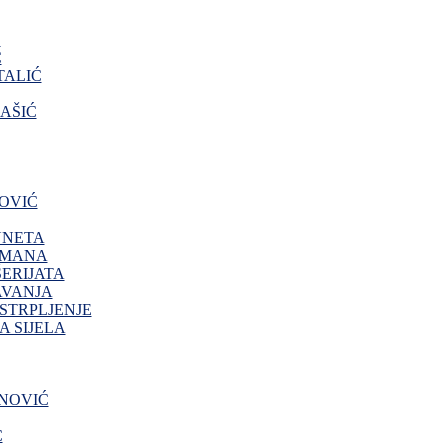
O
Ć
ALIĆ
AŠIĆ
OVIĆ
NNETA
IMANA
ERIJATA
AVANJA
 STRPLJENJE
 SIJELA
NOVIĆ
Ć