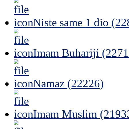
Niste same 1 dio (22
Imam Buhariji (2271
Namaz (22226)
Imam Muslim (2193