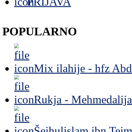
PRIJAVA
POPULARNO
Mix ilahije - hfz Ab
Rukja - Mehmedalija
Šejhulislam ibn Tejm