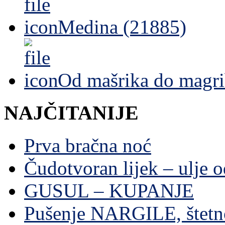
Medina (21885)
Od mašrika do magri
NAJČITANIJE
Prva bračna noć
Čudotvoran lijek – ulje 
GUSUL – KUPANJE
Pušenje NARGILE, štetn