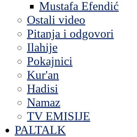
Mustafa Efendić
Ostali video
Pitanja i odgovori
Ilahije
Pokajnici
Kur'an
Hadisi
Namaz
TV EMISIJE
PALTALK