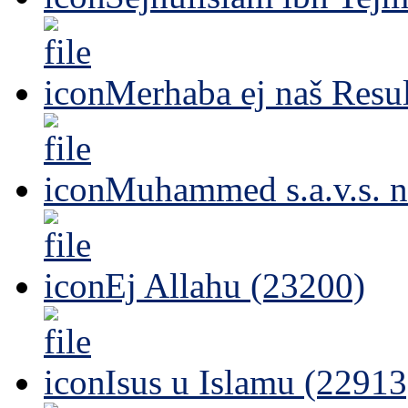
Merhaba ej naš Resul
Muhammed s.a.v.s. n
Ej Allahu (23200)
Isus u Islamu (22913