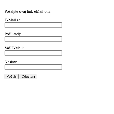
Pošaljite ovaj link eMail-om.
E-Mail za:
Pošiljatelj:
Vaš E-Mail:
Naslov:
Pošalji
Odustani