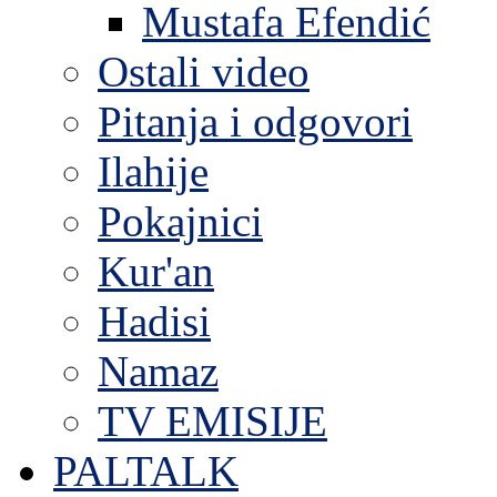
Mustafa Efendić
Ostali video
Pitanja i odgovori
Ilahije
Pokajnici
Kur'an
Hadisi
Namaz
TV EMISIJE
PALTALK