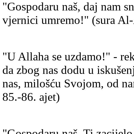
"Gospodaru naš, daj nam sn
vjernici umremo!" (sura Al-A
"U Allaha se uzdamo!" - rek
da zbog nas dodu u iskušenje
nas, milošću Svojom, od nar
85.-86. ajet)
"Gospodaru naš, Ti zacijelo 