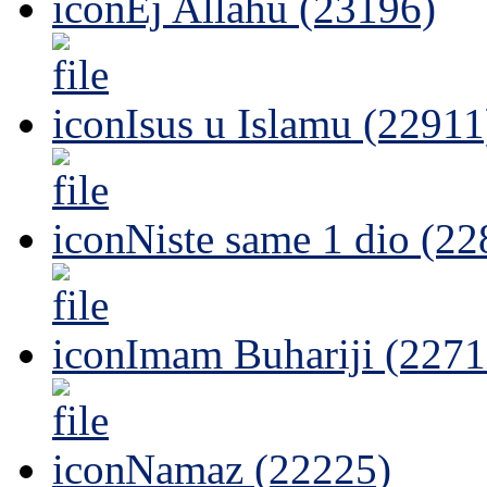
Ej Allahu (23196)
Isus u Islamu (22911
Niste same 1 dio (22
Imam Buhariji (2271
Namaz (22225)