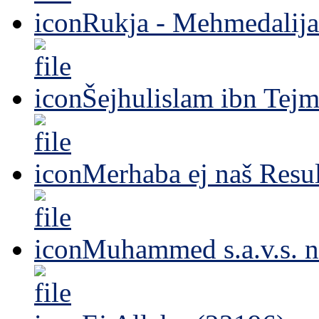
Rukja - Mehmedalija
Šejhulislam ibn Tejm
Merhaba ej naš Resul
Muhammed s.a.v.s. n