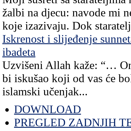
žalbi na djecu: navode mi n
koje izazivaju. Dok staratelj,
Iskrenost i slijeđenje sunn
ibadeta
Uzvišeni Allah kaže: “… Ona
bi iskušao koji od vas će bo
islamski učenjak...
DOWNLOAD
PREGLED ZADNJIH T