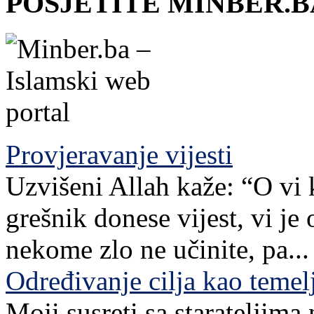
POSJETITE MINBER.B
Provjeravanje vijesti
Uzvišeni Allah kaže: “O vi 
grešnik donese vijest, vi je
nekome zlo ne učinite, pa...
Određivanje cilja kao teme
Moji susreti sa starateljim