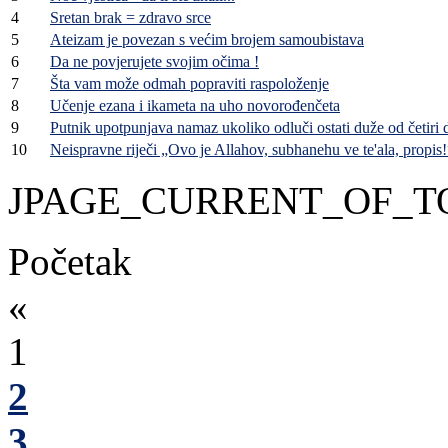
4
Sretan brak = zdravo srce
5
Ateizam je povezan s većim brojem samoubistava
6
Da ne povjerujete svojim očima !
7
Šta vam može odmah popraviti raspoloženje
8
Učenje ezana i ikameta na uho novorođenčeta
9
Putnik upotpunjava namaz ukoliko odluči ostati duže od četiri 
10
Neispravne riječi „Ovo je Allahov, subhanehu ve te'ala, propis!
JPAGE_CURRENT_OF_T
Početak
«
1
2
3