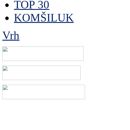
TOP 30
KOMŠILUK
Vrh