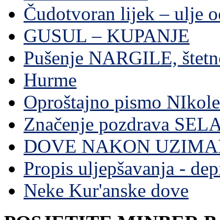
Čudotvoran lijek – ulje 
GUSUL – KUPANJE
Pušenje NARGILE, štetn
Hurme
Oproštajno pismo NIkole
Značenje pozdrava SE
DOVE NAKON UZIMA
Propis uljepšavanja - depi
Neke Kur'anske dove