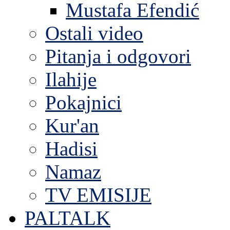
Mustafa Efendić
Ostali video
Pitanja i odgovori
Ilahije
Pokajnici
Kur'an
Hadisi
Namaz
TV EMISIJE
PALTALK