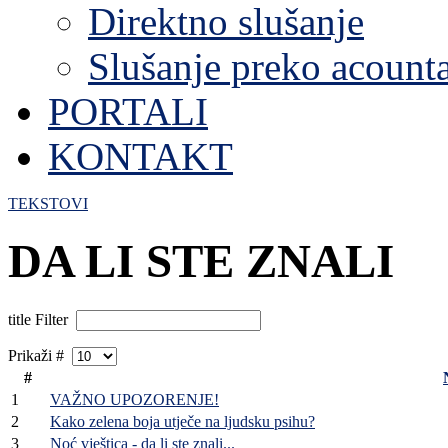
Direktno slušanje
Slušanje preko acount
PORTALI
KONTAKT
TEKSTOVI
DA LI STE ZNALI
title Filter
Prikaži #
#
1
VAŽNO UPOZORENJE!
2
Kako zelena boja utječe na ljudsku psihu?
3
Noć vještica - da li ste znali...