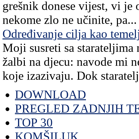
grešnik donese vijest, vi je
nekome zlo ne učinite, pa...
Određivanje cilja kao teme
Moji susreti sa starateljim
žalbi na djecu: navode mi n
koje izazivaju. Dok staratelj,
DOWNLOAD
PREGLED ZADNJIH T
TOP 30
KOMŠILUK