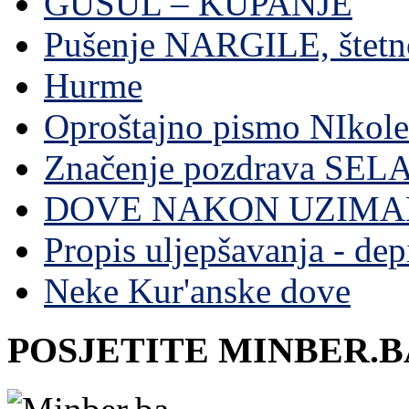
GUSUL – KUPANJE
Pušenje NARGILE, štetn
Hurme
Oproštajno pismo NIkole
Značenje pozdrava SE
DOVE NAKON UZIMA
Propis uljepšavanja - depi
Neke Kur'anske dove
POSJETITE MINBER.B