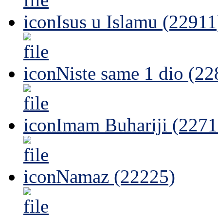
Isus u Islamu (22911
Niste same 1 dio (22
Imam Buhariji (2271
Namaz (22225)