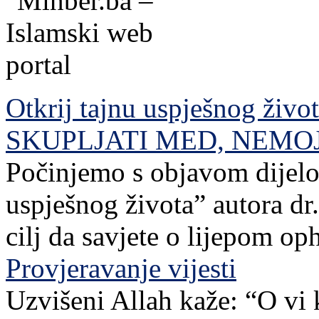
Otkrij tajnu uspješnog živo
SKUPLJATI MED, NEMO
Počinjemo s objavom dijelov
uspješnog života” autora dr. 
cilj da savjete o lijepom o
Provjeravanje vijesti
Uzvišeni Allah kaže: “O vi 