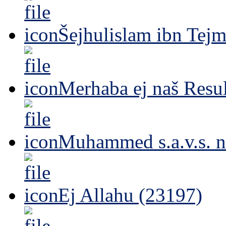
Šejhulislam ibn Tejm
Merhaba ej naš Resul
Muhammed s.a.v.s. n
Ej Allahu (23197)