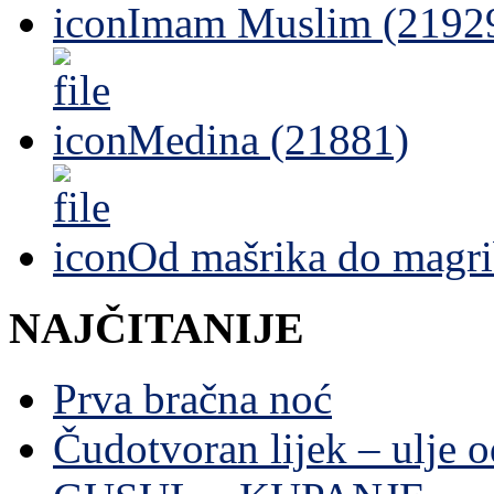
Imam Muslim (2192
Medina (21881)
Od mašrika do magri
NAJČITANIJE
Prva bračna noć
Čudotvoran lijek – ulje 