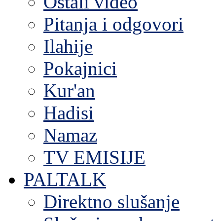
Ostali video
Pitanja i odgovori
Ilahije
Pokajnici
Kur'an
Hadisi
Namaz
TV EMISIJE
PALTALK
Direktno slušanje