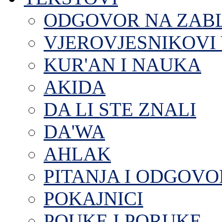
ODGOVOR NA ZAB
VJEROVJESNIKOVI 
KUR'AN I NAUKA
AKIDA
DA LI STE ZNALI
DA'WA
AHLAK
PITANJA I ODGOVO
POKAJNICI
POUKE I PORUKE