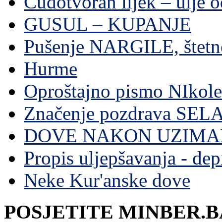
Čudotvoran lijek – ulje 
GUSUL – KUPANJE
Pušenje NARGILE, štetn
Hurme
Oproštajno pismo NIkole
Značenje pozdrava SE
DOVE NAKON UZIMA
Propis uljepšavanja - depi
Neke Kur'anske dove
POSJETITE MINBER.B