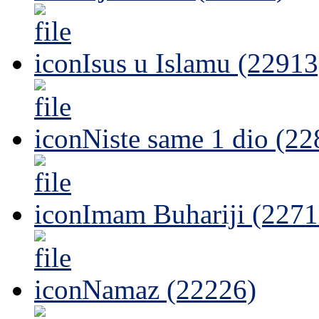
Isus u Islamu (22913
Niste same 1 dio (22
Imam Buhariji (2271
Namaz (22226)