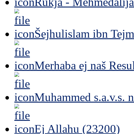
Rukja - Mehmedalija
Šejhulislam ibn Tejm
Merhaba ej naš Resul
Muhammed s.a.v.s. n
Ej Allahu (23200)