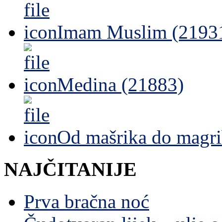
Imam Muslim (2193
Medina (21883)
Od mašrika do magri
NAJČITANIJE
Prva bračna noć