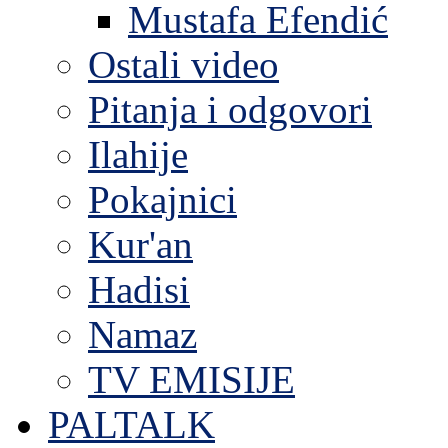
Mustafa Efendić
Ostali video
Pitanja i odgovori
Ilahije
Pokajnici
Kur'an
Hadisi
Namaz
TV EMISIJE
PALTALK