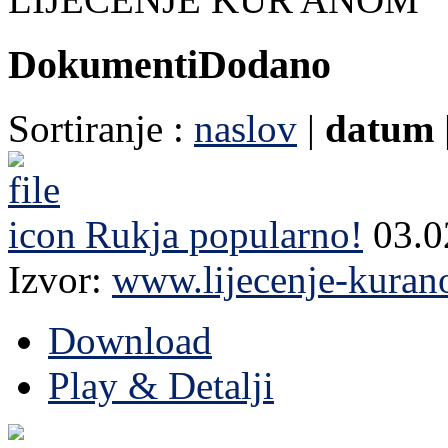
Dokumenti
Dodano
Sortiranje :
naslov
|
datum
Rukja
popularno!
03.
Izvor:
www.lijecenje-kura
Download
Play & Detalji