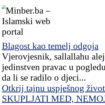
Blagost kao temelj odgoja
Vjerovjesnik, sallallahu ale
jedinstven pravac u pogledu
da li se radilo o djeci...
Otkrij tajnu uspješnog živo
SKUPLJATI MED, NEMO