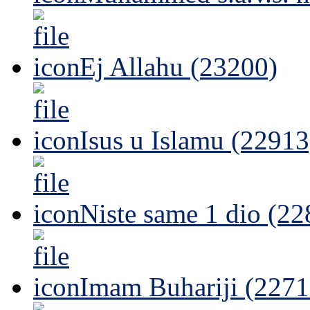
Ej Allahu (23200)
Isus u Islamu (22913
Niste same 1 dio (22
Imam Buhariji (2271