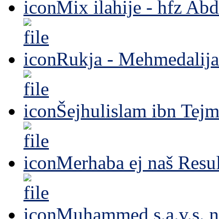
Mix ilahije - hfz Ab
Rukja - Mehmedalija
Šejhulislam ibn Tejm
Merhaba ej naš Resul
Muhammed s.a.v.s. n