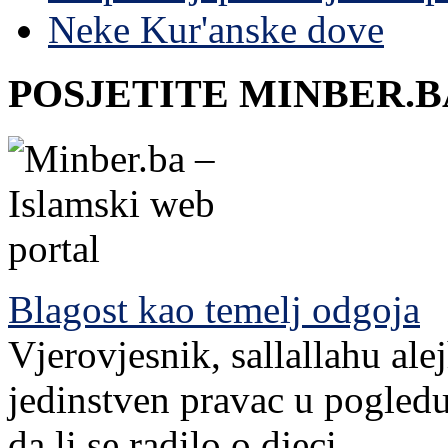
Neke Kur'anske dove
POSJETITE MINBER.B
Blagost kao temelj odgoja
Vjerovjesnik, sallallahu ale
jedinstven pravac u pogledu
da li se radilo o djeci...