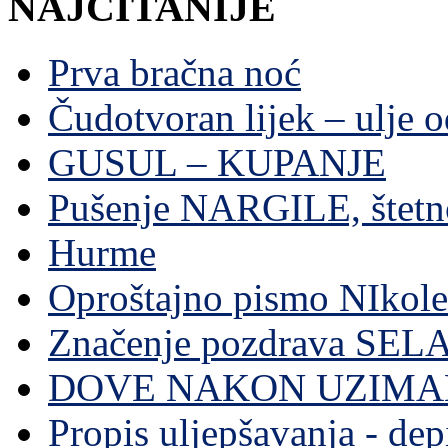
NAJČITANIJE
Prva bračna noć
Čudotvoran lijek – ulje 
GUSUL – KUPANJE
Pušenje NARGILE, štetn
Hurme
Oproštajno pismo NIkole
Značenje pozdrava SE
DOVE NAKON UZIMA
Propis uljepšavanja - depi