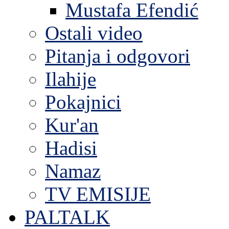
Mustafa Efendić
Ostali video
Pitanja i odgovori
Ilahije
Pokajnici
Kur'an
Hadisi
Namaz
TV EMISIJE
PALTALK