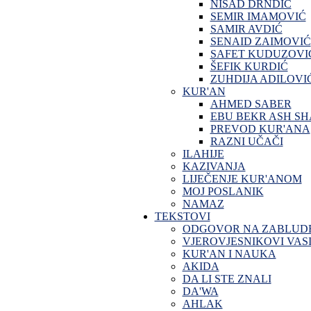
NISAD DRNDIĆ
SEMIR IMAMOVIĆ
SAMIR AVDIĆ
SENAID ZAIMOVIĆ
SAFET KUDUZOVI
ŠEFIK KURDIĆ
ZUHDIJA ADILOVI
KUR'AN
AHMED SABER
EBU BEKR ASH SH
PREVOD KUR'ANA
RAZNI UČAČI
ILAHIJE
KAZIVANJA
LIJEČENJE KUR'ANOM
MOJ POSLANIK
NAMAZ
TEKSTOVI
ODGOVOR NA ZABLUD
VJEROVJESNIKOVI VASI
KUR'AN I NAUKA
AKIDA
DA LI STE ZNALI
DA'WA
AHLAK