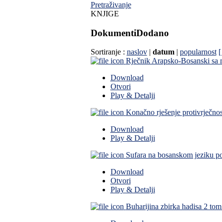
Pretraživanje
KNJIGE
Dokumenti
Dodano
Sortiranje :
naslov
|
datum
|
popularnost
[
Rječnik Arapsko-Bosanski sa m
Download
Otvori
Play & Detalji
Konačno rješenje protivrječnost
Download
Play & Detalji
Sufara na bosanskom jeziku
po
Download
Otvori
Play & Detalji
Buharijina zbirka hadisa 2 tom