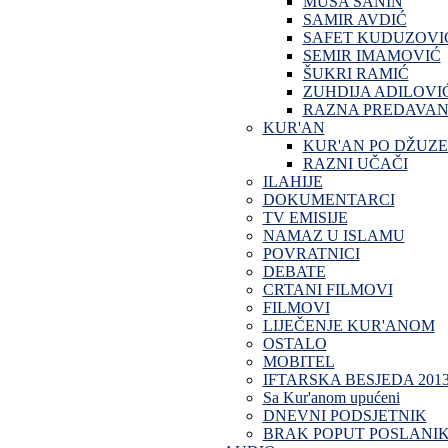
MUSA SANIN
SAMIR AVDIĆ
SAFET KUDUZOVI
SEMIR IMAMOVIĆ
ŠUKRI RAMIĆ
ZUHDIJA ADILOVI
RAZNA PREDAVAN
KUR'AN
KUR'AN PO DŽUZ
RAZNI UČAČI
ILAHIJE
DOKUMENTARCI
TV EMISIJE
NAMAZ U ISLAMU
POVRATNICI
DEBATE
CRTANI FILMOVI
FILMOVI
LIJEČENJE KUR'ANOM
OSTALO
MOBITEL
IFTARSKA BESJEDA 201
Sa Kur'anom upućeni
DNEVNI PODSJETNIK
BRAK POPUT POSLANI