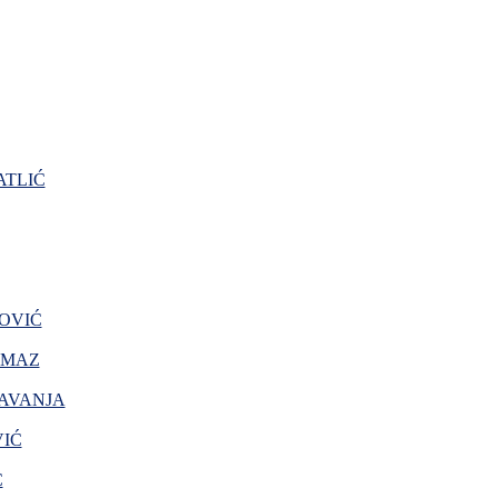
TLIĆ
OVIĆ
AMAZ
AVANJA
VIĆ
Ć