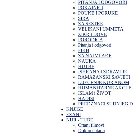
PITANJA I ODGOVORI
POKAJNICI
POUKE I PORUKE
SIRA
ZA SESTRE
VELIKANI UMMETA
ZIKR I DOVE
PORODICA
Pitanja i odgovori
FIKH
ZA NAJMLAĐE
NAUKA
HUTBE
ISHRANA i ZDRAVLJE
RAMAZANSKI SAVJETI
LIJEČENJE KUR'ANOM
HUMANITARNE AKCIJE
ISLAM i ŽIVOT
HADISI
PREDZNACI SUDNJEG 
KNJIGE
EZANI
NUR - TUBE
Crtani filmovi
Dokumentarci