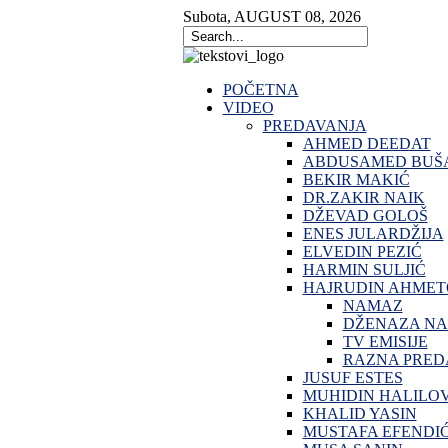
Subota
,
AUGUST
08
,
2026
POČETNA
VIDEO
PREDAVANJA
AHMED DEEDAT
ABDUSAMED BUŠA
BEKIR MAKIĆ
DR.ZAKIR NAIK
DŽEVAD GOLOŠ
ENES JULARDŽIJA
ELVEDIN PEZIĆ
HARMIN SULJIĆ
HAJRUDIN AHMET
NAMAZ
DŽENAZA N
TV EMISIJE
RAZNA PRED
JUSUF ESTES
MUHIDIN HALILO
KHALID YASIN
MUSTAFA EFENDI