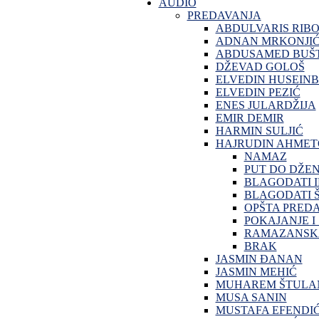
AUDIO
PREDAVANJA
ABDULVARIS RIB
ADNAN MRKONJI
ABDUSAMED BUŠT
DŽEVAD GOLOŠ
ELVEDIN HUSEINB
ELVEDIN PEZIĆ
ENES JULARDŽIJA
EMIR DEMIR
HARMIN SULJIĆ
HAJRUDIN AHMET
NAMAZ
PUT DO DŽE
BLAGODATI 
BLAGODATI Š
OPŠTA PRED
POKAJANJE I
RAMAZANSKA
BRAK
JASMIN ĐANAN
JASMIN MEHIĆ
MUHAREM ŠTULA
MUSA SANIN
MUSTAFA EFENDI