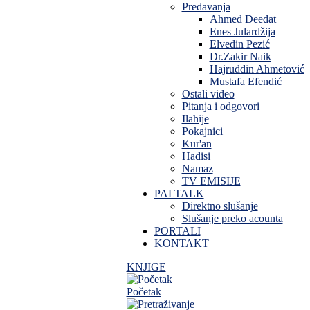
Predavanja
Ahmed Deedat
Enes Julardžija
Elvedin Pezić
Dr.Zakir Naik
Hajruddin Ahmetović
Mustafa Efendić
Ostali video
Pitanja i odgovori
Ilahije
Pokajnici
Kur'an
Hadisi
Namaz
TV EMISIJE
PALTALK
Direktno slušanje
Slušanje preko acounta
PORTALI
KONTAKT
KNJIGE
Početak