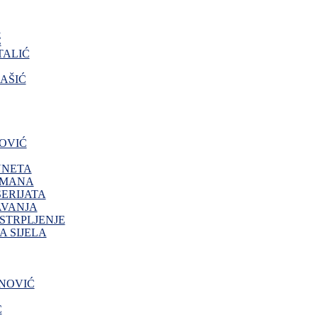
O
Ć
ALIĆ
AŠIĆ
OVIĆ
NNETA
IMANA
ERIJATA
AVANJA
 STRPLJENJE
 SIJELA
NOVIĆ
Ć